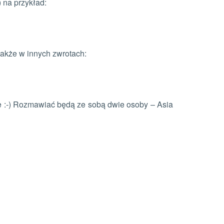
 na przykład:
akże w innych zwrotach:
e :-) Rozmawiać będą ze sobą dwie osoby – Asia