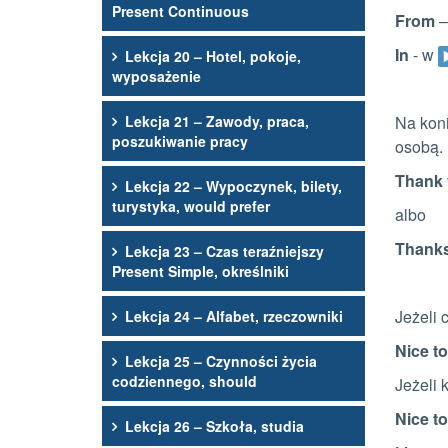
Present Continuous
From
–
In
- w
Lekcja 20 – Hotel, pokoje,
wyposażenie
Lekcja 21 – Zawody, praca,
Na kon
poszukiwanie pracy
osobą.
Thank
Lekcja 22 – Wypoczynek, bilety,
turystyka, would prefer
albo
Thank
Lekcja 23 – Czas teraźniejszy
Present Simple, określniki
Jeżeli 
Lekcja 24 – Alfabet, rzeczowniki
Nice t
Lekcja 25 – Czynności życia
codziennego, should
Jeżeli
Nice t
Lekcja 26 – Szkoła, studia