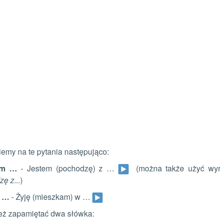
my na te pytania następująco:
om …
- Jestem (pochodzę) z …
(można także użyć wy
ę z...
)
n …
- Żyję (mieszkam) w …
też zapamiętać dwa słówka: