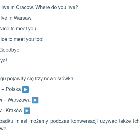
 live in Cracow. Where do you live?
live in Warsaw.
ice to meet you.
ice to meet you too!
Goodbye!
ye!
gu pojawiły się trzy nowe słówka:
d
– Polska
w
– Warszawa
w
- Kraków
padku miast możemy podczas konwersacji używać także ich po
wa.