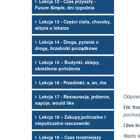
Lekcja 12 - Czas przyszły -
Future Simple, dni tygodnia
Lekcja 13 - Części ciała, choroby,
wizyta u lekarza
Lekcja 14 - Droga, pytanie o
drogę, liczebniki porządkowe
Lekcja 15 – Budynki, sklepy,
określenie położenia
Lekcja 16 - Przedimki: a, an, the
Odpowie
Lekcja 17 - Restauracja, jedzenie,
napoje, would like
I’m fr
pochodz
Lekcja 18 – Zakupy,policzalne i
niepoliczalne rzeczowniki
I live i
Warto 
Lekcja 19 – Czas teraźniejszy