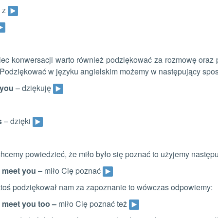
 z
iec konwersacji warto również podziękować za rozmowę oraz p
 Podziękować w języku angielskim możemy w następujący spos
 you
– dziękuję
s
– dzięki
chcemy powiedzieć, że miło było się poznać to użyjemy następuj
o meet you
– miło Cię poznać
 ktoś podziękował nam za zapoznanie to wówczas odpowiemy:
o meet you too –
miło Cię poznać też