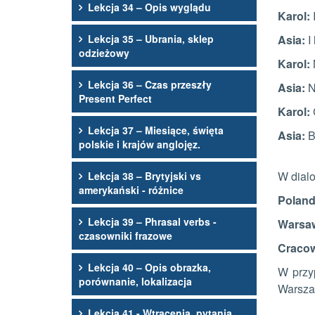
Lekcja 34 – Opis wyglądu
Karol:
I
Lekcja 35 – Ubrania, sklep
Asia:
I 
odzieżowy
Karol:
N
Lekcja 36 – Czas przeszły
Asia:
N
Present Perfect
Karol:
Lekcja 37 – Miesiące, święta
Asia:
B
polskie i krajów anglojęz.
W dialo
Lekcja 38 – Brytyjski vs
amerykański - różnice
Polan
Lekcja 39 – Phrasal verbs -
Warsa
czasowniki frazowe
Craco
Lekcja 40 – Opis obrazka,
W przy
porównanie, lokalizacja
Warsza
Lekcja 41 - Wtrącenia, pytania