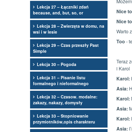
Możemy 
Lekcja 27 – Łączniki zdań
Nice t
because, and, but, so, or
Nice t
Lekcja 28 – Zwierzęta w domu, na
Warto 
wsi i w lesie
Too
- t
Lekcja 29 – Czas przeszły Past
Simple
Teraz z
Lekcja 30 – Pogoda
i Karol
Lekcja 31 – Pisanie listu
Karol:
formalnego i nieformalnego
Asia:
H
Lekcja 32 – Czasow. modalne:
Karol:
zakazy, nakazy, domysły
Asia:
M
Lekcja 33 – Stopniowanie
Karol:
przymiotników,opis charakteru
Asia:
I’