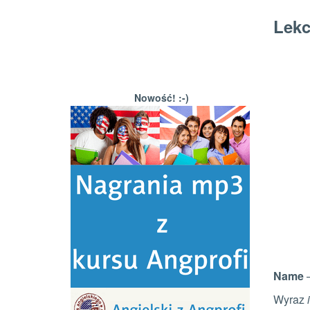
Lekc
Nowość! :-)
Name
–
Wyraz