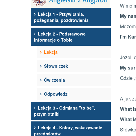
W moim
Lekcja 1 - Przywitania,
My nam
pożegnania, pozdrowienia
Możemy
Lekcja 2 - Podstawowe
I’m Kar
informacje o Tobie
Lekcja
Jeżeli
Słowniczek
My sur
Gdzie „
Ćwiczenia
Odpowiedzi
A jak z
Lekcja 3 - Odmiana "to be",
What i
przymiotniki
What i
Lekcja 4 - Kolory, wskazywanie
Słówk
przedmiotów