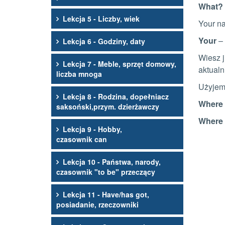
What?
Lekcja 5 - Liczby, wiek
Your na
Your
– 
Lekcja 6 - Godziny, daty
Wiesz j
Lekcja 7 - Meble, sprzęt domowy,
aktualn
liczba mnoga
Użyjemy
Lekcja 8 - Rodzina, dopełniacz
Where 
saksoński,przym. dzierżawczy
Where 
Lekcja 9 - Hobby,
czasownik can
Lekcja 10 - Państwa, narody,
czasownik "to be" przeczący
Lekcja 11 - Have/has got,
posiadanie, rzeczowniki