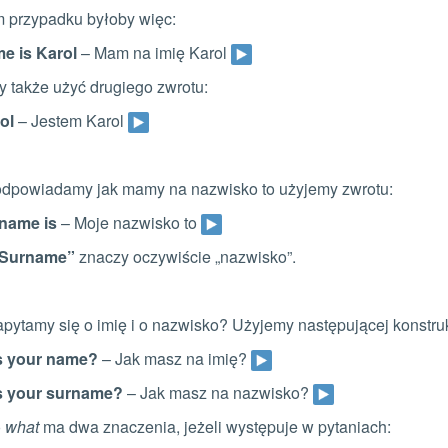
 przypadku byłoby więc:
e is Karol
– Mam na imię Karol
 także użyć drugiego zwrotu:
ol
– Jestem Karol
 odpowiadamy jak mamy na nazwisko to użyjemy zwrotu:
name is
– Moje nazwisko to
Surname”
znaczy oczywiście „nazwisko”.
apytamy się o imię i o nazwisko? Użyjemy następującej konstruk
s your name?
– Jak masz na imię?
s your surname?
– Jak masz na nazwisko?
o
what
ma dwa znaczenia, jeżeli występuje w pytaniach: