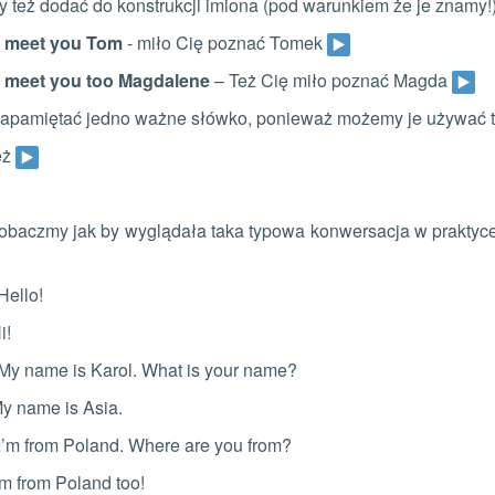
też dodać do konstrukcji imiona (pod warunkiem że je znamy!)
o meet you Tom
- miło Cię poznać Tomek
o meet you too Magdalene
– Też Cię miło poznać Magda
zapamiętać jedno ważne słówko, ponieważ możemy je używać t
eż
obaczmy jak by wyglądała taka typowa konwersacja w praktyc
Hello!
i!
My name is Karol. What is your name?
y name is Asia.
I’m from Poland. Where are you from?
m from Poland too!