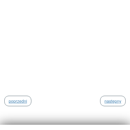
poprzedni
następny