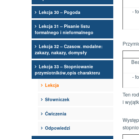
- 
Lekcja 30 – Pogoda
Lekcja 31 – Pisanie listu
formalnego i nieformalnego
Przymio
Lekcja 32 – Czasow. modalne:
zakazy, nakazy, domysły
Bea
Lekcja 33 – Stopniowanie
przymiotników,opis charakteru
- 
Lekcja
Ten rod
Słowniczek
i wyjąt
Ćwiczenia
Występ
stopnio
Odpowiedzi