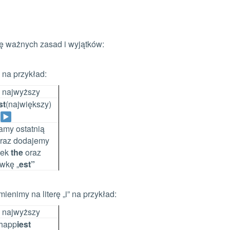
rę ważnych zasad i wyjątków:
 na przykład:
 najwyższy
st
(największy)
amy ostatnią
oraz dodajemy
mek
the
oraz
wkę „
est”
ienimy na literę „i” na przykład:
 najwyższy
happ
iest