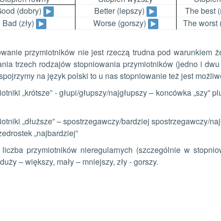
ood (dobry)
Better (lepszy)
The best 
Bad (zły)
Worse (gorszy)
The worst 
wanie przymiotników nie jest rzeczą trudna pod warunkiem że
nia trzech rodzajów stopniowania przymiotników (jedno i dwu
 spojrzymy na język polski to u nas stopniowanie też jest możliw
iotniki „krótsze” - głupi/głupszy/najgłupszy – koncówka „szy”
iotniki „dłuższe” – spostrzegawczy/bardziej spostrzegawczy/naj
zedrostek „najbardziej”
a liczba przymiotników nieregularnych (szczególnie w stopn
 duży – większy, mały – mniejszy, zły - gorszy.