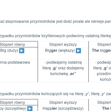
ać stopniowanie przymiotników jest dość proste ale istnieje pa
zypadku przymiotników trzyliterowych podwoimy ostatnią literkę
Stopień równy
Stopień wyższy
Stopień
Big (duży)
Big
ger
(większy)
The
big
ge
forma podstawowa
- podwajamy ostatnią
- podwaj
literę „
g
” oraz dodajemy
literę „
g
” 
końcówkę „
er”
przedi
końcó
zypadku przymiotników kończących się na literę „y”, literę „y” zam
Stopień równy
Stopień wyższy
Stopień
y (szczęśliwy)
Happ
ier
(szczęśliwszy)
The