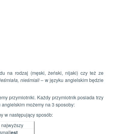
na rodzaj (męski, żeński, nijaki) czy też ze
ieśmiała, nieśmiali
– w języku angielskim będzie
emy przymiotniki. Każdy przymiotnik posiada trzy
ku angielskim możemy na 3 sposoby:
my w następujący sposób:
 najwyższy
small
est