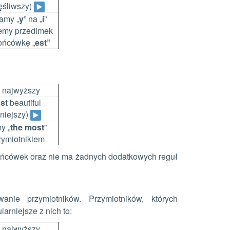
ęśliwszy)
amy „
y
” na „
i
”
emy przedimek
ońcówkę „
est”
 najwyższy
st
beautiful
kniejszy)
y „
the most
”
zymiotnikiem
końcówek oraz nie ma żadnych dodatkowych reguł
anie przymiotników. Przymiotników, których
arniejsze z nich to:
 najwyższy