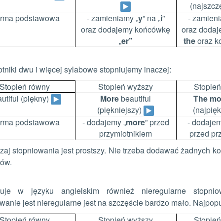
(najszcz
forma podstawowa
- zamieniamy „
y
” na „
i
”
- zamieni
oraz dodajemy końcówkę
oraz dodaj
„
er”
the
oraz k
tniki dwu i więcej sylabowe stopniujemy inaczej:
Stopień równy
Stopień wyższy
Stopień
utiful (piękny)
More
beautiful
The
mo
(piękniejszy)
(najpię
forma podstawowa
- dodajemy „
more
” przed
- dodajem
przymiotnikiem
przed pr
zaj stopniowania jest prostszy. Nie trzeba dodawać żadnych 
ków.
uje w języku angielskim również nieregularne stopniow
wanie jest nieregularne jest na szczęście bardzo mało. Najpopul
Stopień równy
Stopień wyższy
Stopień