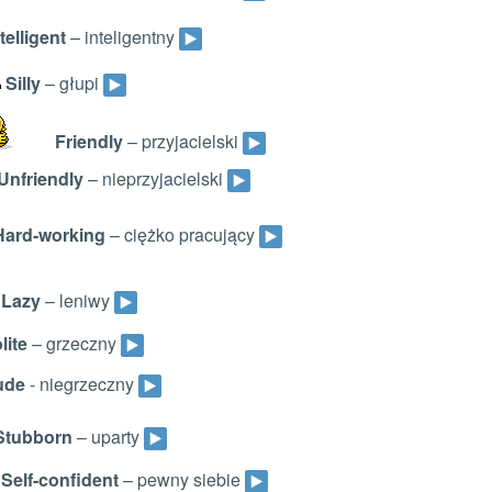
telligent
– inteligentny
Silly
– głupi
Friendly
– przyjacielski
Unfriendly
– nieprzyjacielski
ard-working
– ciężko pracujący
Lazy
– leniwy
lite
– grzeczny
de
- niegrzeczny
tubborn
– uparty
Self-confident
– pewny siebie