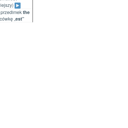
iejszy)
 przedimek
the
cówkę „
est”