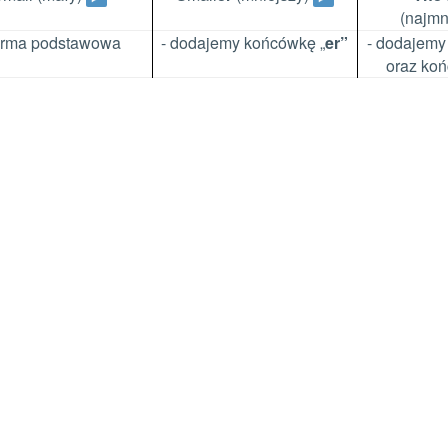
(najmn
forma podstawowa
- dodajemy końcówkę „
er”
- dodajemy
oraz koń