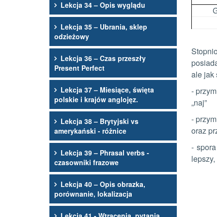
Lekcja 34 – Opis wyglądu
G
Lekcja 35 – Ubrania, sklep
odzieżowy
Stopnio
Lekcja 36 – Czas przeszły
posiada
Present Perfect
ale jak
Lekcja 37 – Miesiące, święta
- przym
polskie i krajów anglojęz.
„naj”
- przym
Lekcja 38 – Brytyjski vs
oraz pr
amerykański - różnice
- spor
Lekcja 39 – Phrasal verbs -
lepszy,
czasowniki frazowe
Lekcja 40 – Opis obrazka,
porównanie, lokalizacja
Lekcja 41 - Wtrącenia, pytania