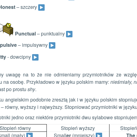
Honest
– szczery
Punctual
– punktualny
pulsive
– impulsywny
tty
- dowcipny
y uwagę na to że nie odmieniamy przymiotników ze względu 
u na osobę. Przykładowo w języku polskim mamy:
nieśmiały, n
st po prostu
shy
.
u angielskim podobnie zresztą jak i w języku polskim stopniuj
 – równy, wyższy i najwyższy. Stopniować przymiotniki w języ
tniki jedno oraz niektóre przymiotniki dwu sylabowe stopniuje
Stopień równy
Stopień wyższy
Stopień
mall (mały)
Small
er
(mniejszy)
The