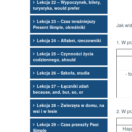
Lekcja 22 – Wypoczynek, bilety,
turystyka, would prefer
Lekcja 23 – Czas teraźniejszy
Jak wid
Present Simple, określniki
Lekcja 24 – Alfabet, rzeczowniki
1. W pr
Lekcja 25 – Czynności życia
codziennego, should
Lekcja 26 – Szkoła, studia
- 
Lekcja 27 – Łączniki zdań
because, and, but, so, or
Lekcja 28 – Zwierzęta w domu, na
2. W pr
wsi i w lesie
Lekcja 29 – Czas przeszły Past
Happ
Simple