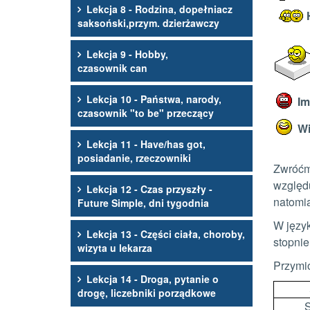
Lekcja 8 - Rodzina, dopełniacz
saksoński,przym. dzierżawczy
Lekcja 9 - Hobby,
czasownik can
Lekcja 10 - Państwa, narody,
Im
czasownik "to be" przeczący
Wi
Lekcja 11 - Have/has got,
posiadanie, rzeczowniki
Zwróćm
względ
Lekcja 12 - Czas przyszły -
natomia
Future Simple, dni tygodnia
W język
Lekcja 13 - Części ciała, choroby,
stopnie
wizyta u lekarza
Przymio
Lekcja 14 - Droga, pytanie o
drogę, liczebniki porządkowe
S